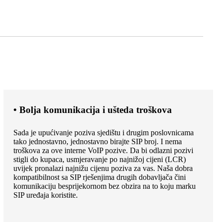
• Bolja komunikacija i ušteda troškova
Sada je upućivanje poziva sjedištu i drugim poslovnicama
tako jednostavno, jednostavno birajte SIP broj. I nema
troškova za ove interne VoIP pozive. Da bi odlazni pozivi
stigli do kupaca, usmjeravanje po najnižoj cijeni (LCR)
uvijek pronalazi najnižu cijenu poziva za vas. Naša dobra
kompatibilnost sa SIP rješenjima drugih dobavljača čini
komunikaciju besprijekornom bez obzira na to koju marku
SIP uređaja koristite.