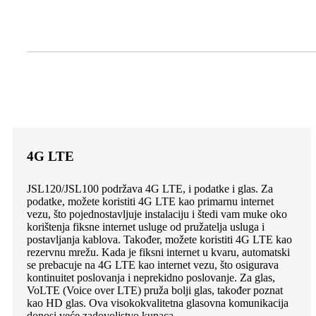
4G LTE
JSL120/JSL100 podržava 4G LTE, i podatke i glas. Za
podatke, možete koristiti 4G LTE kao primarnu internet
vezu, što pojednostavljuje instalaciju i štedi vam muke oko
korištenja fiksne internet usluge od pružatelja usluga i
postavljanja kablova. Također, možete koristiti 4G LTE kao
rezervnu mrežu. Kada je fiksni internet u kvaru, automatski
se prebacuje na 4G LTE kao internet vezu, što osigurava
kontinuitet poslovanja i neprekidno poslovanje. Za glas,
VoLTE (Voice over LTE) pruža bolji glas, također poznat
kao HD glas. Ova visokokvalitetna glasovna komunikacija
donosi veće zadovoljstvo kupaca.