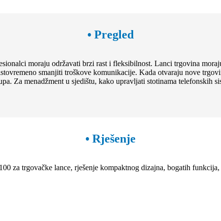
• Pregled
nalci moraju održavati brzi rast i fleksibilnost. Lanci trgovina moraju
a istovremeno smanjiti troškove komunikacije. Kada otvaraju nove trgov
 skupa. Za menadžment u sjedištu, kako upravljati stotinama telefonskih si
• Rješenje
za trgovačke lance, rješenje kompaktnog dizajna, bogatih funkcija, je