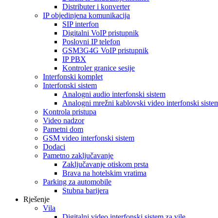
Distributer i konverter
IP objedinjena komunikacija
SIP interfon
Digitalni VoIP pristupnik
Poslovni IP telefon
GSM3G4G VoIP pristupnik
IP PBX
Kontroler granice sesije
Interfonski komplet
Interfonski sistem
Analogni audio interfonski sistem
Analogni mrežni kablovski video interfonski siste
Kontrola pristupa
Video nadzor
Pametni dom
GSM video interfonski sistem
Dodaci
Pametno zaključavanje
Zaključavanje otiskom prsta
Brava na hotelskim vratima
Parking za automobile
Stubna barijera
Rješenje
Vila
Digitalni video interfonski sistem za vile