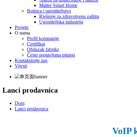
Matter Smart Home
Bolnica i ugostiteljstvo
Rješenje za zdravstvenu zaštitu
Ugostiteljska industrija
Projekt
O nama
Profil kompanije
Certifikat
Obilazak fabrike
Često postavljana pitanja
Kontaktirajte nas
Vijesti
Lanci prodavnica
Dom
Lanci prodavnica
VoIP k