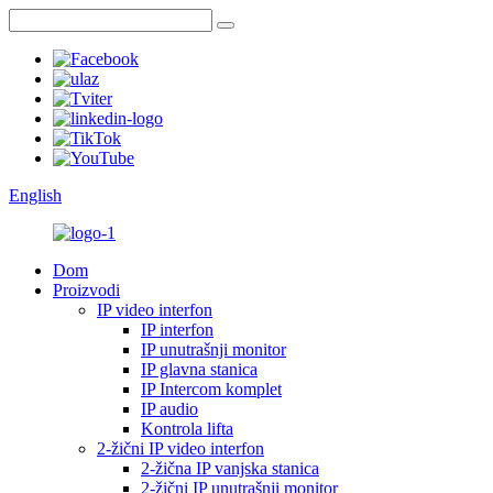
English
Dom
Proizvodi
IP video interfon
IP interfon
IP unutrašnji monitor
IP glavna stanica
IP Intercom komplet
IP audio
Kontrola lifta
2-žični IP video interfon
2-žična IP vanjska stanica
2-žični IP unutrašnji monitor