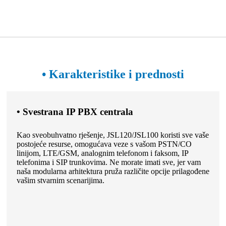
• Karakteristike i prednosti
• Svestrana IP PBX centrala
Kao sveobuhvatno rješenje, JSL120/JSL100 koristi sve vaše
postojeće resurse, omogućava veze s vašom PSTN/CO
linijom, LTE/GSM, analognim telefonom i faksom, IP
telefonima i SIP trunkovima. Ne morate imati sve, jer vam
naša modularna arhitektura pruža različite opcije prilagođene
vašim stvarnim scenarijima.