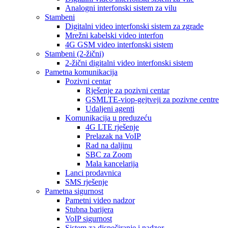
Analogni interfonski sistem za vilu
Stambeni
Digitalni video interfonski sistem za zgrade
Mrežni kabelski video interfon
4G GSM video interfonski sistem
Stambeni (2-žični)
2-žični digitalni video interfonski sistem
Pametna komunikacija
Pozivni centar
Rješenje za pozivni centar
GSMLTE-viop-gejtveji za pozivne centre
Udaljeni agenti
Komunikacija u preduzeću
4G LTE rješenje
Prelazak na VoIP
Rad na daljinu
SBC za Zoom
Mala kancelarija
Lanci prodavnica
SMS rješenje
Pametna sigurnost
Pametni video nadzor
Stubna barijera
VoIP sigurnost
Sistem za dispečiranje i nadzor